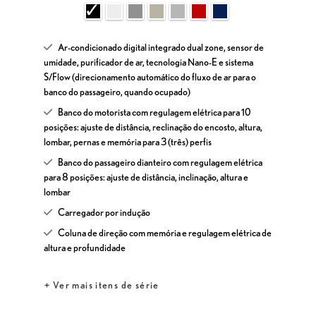
Ar-condicionado digital integrado dual zone, sensor de
umidade, purificador de ar, tecnologia Nano-E e sistema
S/Flow (direcionamento automático do fluxo de ar para o
banco do passageiro, quando ocupado)
Banco do motorista com regulagem elétrica para 10
posições: ajuste de distância, reclinação do encosto, altura,
lombar, pernas e memória para 3 (três) perfis
Banco do passageiro dianteiro com regulagem elétrica
para 8 posições: ajuste de distância, inclinação, altura e
lombar
Carregador por indução
Coluna de direção com memória e regulagem elétrica de
altura e profundidade
+ Ver mais itens de série