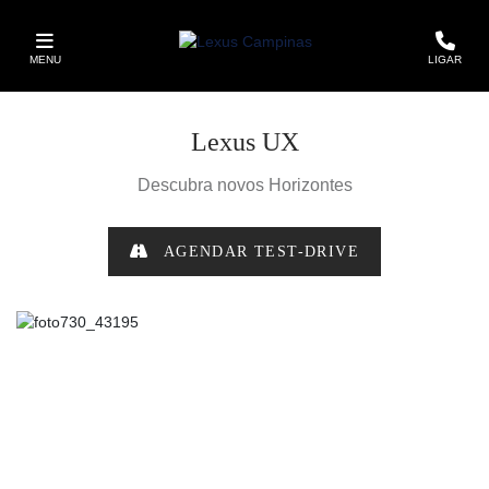
MENU
LIGAR
Lexus
UX
Descubra novos Horizontes
AGENDAR TEST-DRIVE
Anterior
Próxi